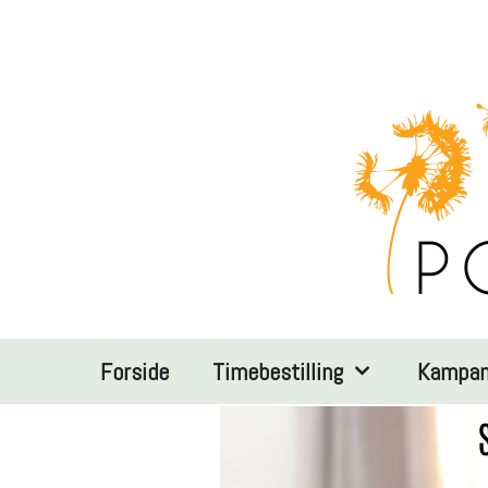
Hopp
til
innhold
Forside
Timebestilling
Kampan