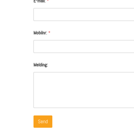
E-mail:
*
Mobilnr:
*
Melding:
Send