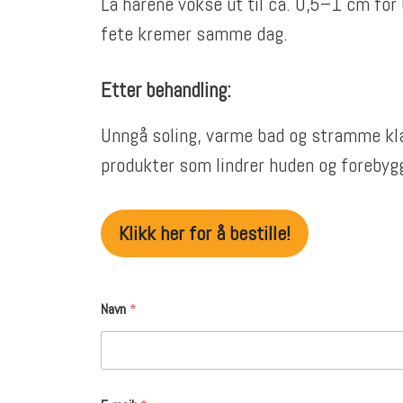
La hårene vokse ut til ca. 0,5–1 cm for 
fete kremer samme dag.
Etter behandling:
Unngå soling, varme bad og stramme klæ
produkter som lindrer huden og forebygg
Klikk her for å bestille!
Navn
*