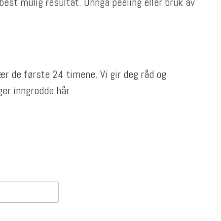
best mulig resultat. Unngå peeling eller bruk av
r de første 24 timene. Vi gir deg råd og
er inngrodde hår.